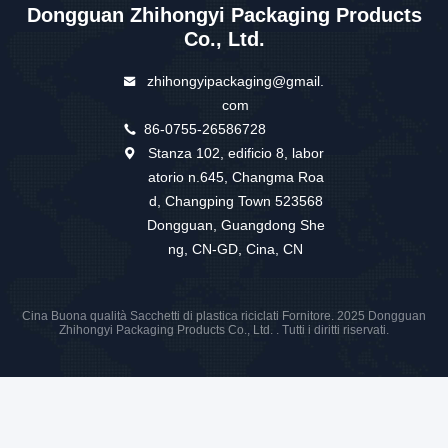
Dongguan Zhihongyi Packaging Products
Co., Ltd.
zhihongyipackaging@gmail.
com
86-0755-26586728
Stanza 102, edificio 8, labor
atorio n.645, Changma Roa
d, Changping Town 523568
Dongguan, Guangdong She
ng, CN-GD, Cina, CN
Cina Buona qualità Sacchetti di plastica riciclati Fornitore. 2025 Dongguan
Zhihongyi Packaging Products Co., Ltd. . Tutti i diritti riservati.