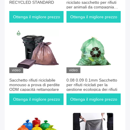
RECYCLED STANDARD
riciclato sacchetto per rifiuti
per animali da compagnia
riutilizzabile ecologico
Ottenga il migliore prezzo
Ottenga il migliore prezzo
video
video
Sacchetto rifiuti riciclabile
0.08 0.09 0.1mm Sacchetto
monouso a prova di perdite
per rifiuti riciclati per la
ODM capacità rettangolare
gestione ecologica dei rifiuti
Ottenga il migliore prezzo
Ottenga il migliore prezzo