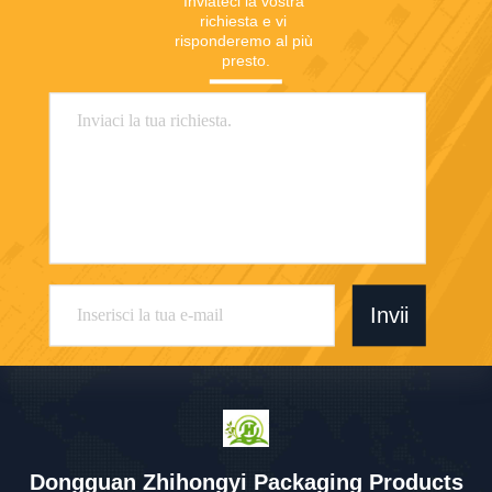
Inviateci la vostra 
richiesta e vi 
risponderemo al più 
presto.
Invii
Dongguan Zhihongyi Packaging Products