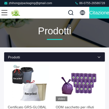
zhihongyipackaging@gmail.com
86-0755-26586728
Citazion
Prodotti
Prodotti
video
Certificato GRS-GLOBAL
ODM sacchetto per rifiuti