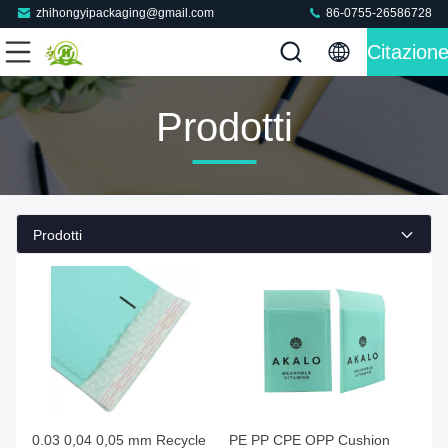
zhihongyipackaging@gmail.com
86-0755-26586728
Citazion
Prodotti
Prodotti
0.03 0,04 0,05 mm Recycle
PE PP CPE OPP Cushion