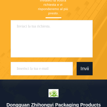
Inviateci la vostra 
richiesta e vi 
risponderemo al più 
presto.
Invii
Dongguan Zhihongyi Packaging Products