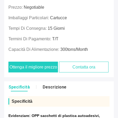
Prezzo:
Negotiable
Imballaggi Particolari:
Cartucce
Tempi Di Consegna:
15 Giorni
Termini Di Pagamento:
T/T
Capacità Di Alimentazione:
300tons/Month
Ottenga il migliore prezzo
Contatta ora
Specificità
Descrizione
Specificità
Evidenziare:
OPP sacchetti di plastica autoadesivi
,