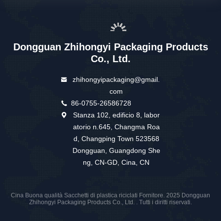
Dongguan Zhihongyi Packaging Products
Co., Ltd.
zhihongyipackaging@gmail.
com
86-0755-26586728
Stanza 102, edificio 8, labor
atorio n.645, Changma Roa
d, Changping Town 523568
Dongguan, Guangdong She
ng, CN-GD, Cina, CN
Cina Buona qualità Sacchetti di plastica riciclati Fornitore. 2025 Dongguan
Zhihongyi Packaging Products Co., Ltd. . Tutti i diritti riservati.