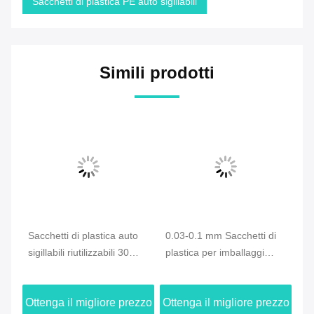
Sacchetti di plastica PE auto sigillabili
Simili prodotti
i
Sacchetti di plastica auto
0.03-0.1 mm Sacchetti di
0.
sigillabili riutilizzabili 30
plastica per imballaggi
Sa
micron 40 micron
versatili
ch
au
zzo
Ottenga il migliore prezzo
Ottenga il migliore prezzo
Ot