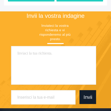
Invii la vostra indagine
Inviateci la vostra 
richiesta e vi 
risponderemo al più 
presto.
Invii