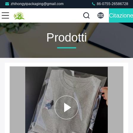
zhihongyipackaging@gmail.com
86-0755-26586728
Citazion
Prodotti