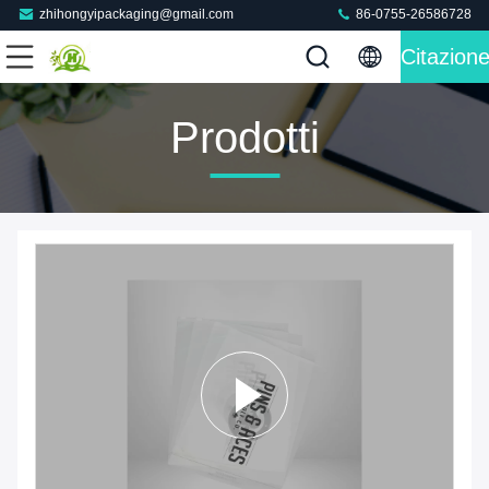
zhihongyipackaging@gmail.com
86-0755-26586728
Citazion
Prodotti