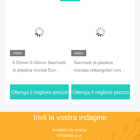
video
video
vi
i
0.03mm 0.04mm Sacchetti
Sacchetti di plastica
Sa
di plastica riciclati Eco-
riciclata rettangolari con
e 
friendly
chiusura a cerniera
zzo
Ottenga il migliore prezzo
Ottenga il migliore prezzo
Ot
Invii la vostra indagine
Inviateci la vostra 
richiesta e vi 