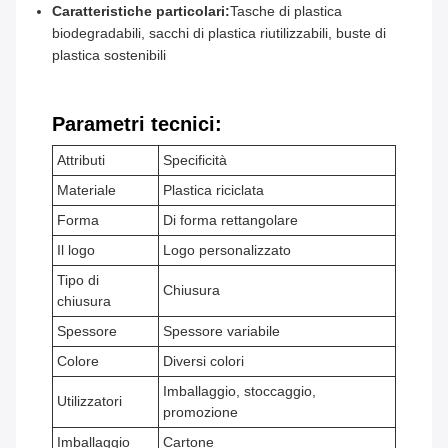
Caratteristiche particolari:
Tasche di plastica
biodegradabili, sacchi di plastica riutilizzabili, buste di
plastica sostenibili
Parametri tecnici:
Attributi
Specificità
Materiale
Plastica riciclata
Forma
Di forma rettangolare
Il logo
Logo personalizzato
Tipo di
Chiusura
chiusura
Spessore
Spessore variabile
Colore
Diversi colori
Imballaggio, stoccaggio,
Utilizzatori
promozione
Imballaggio
Cartone