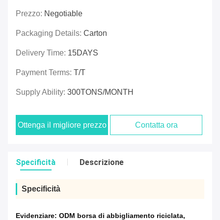
Prezzo:
Negotiable
Packaging Details:
Carton
Delivery Time:
15DAYS
Payment Terms:
T/T
Supply Ability:
300TONS/MONTH
Ottenga il migliore prezzo
Contatta ora
Specificità
Descrizione
Specificità
Evidenziare:
ODM borsa di abbigliamento riciclata
,