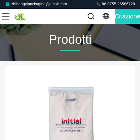
zhihongyipackaging@gmail.com
86-0755-26586728
Citazion
Prodotti