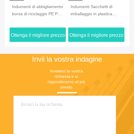
Indumenti di abbigliamento
Indumenti Sacchetti di
Bo
E
borsa di riciclaggio PE PP
imballaggio in plastica
ab
PO CP PPE con chiusura
riciclata 0.08 0.09 0.1mm
im
ODM
ODM impermeabile
zzo
Ottenga il migliore prezzo
Ottenga il migliore prezzo
Ot
Invii la vostra indagine
Inviateci la vostra 
richiesta e vi 
risponderemo al più 
presto.