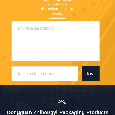
richiesta e vi 
risponderemo al più 
presto.
Invii
Dongguan Zhihongyi Packaging Products