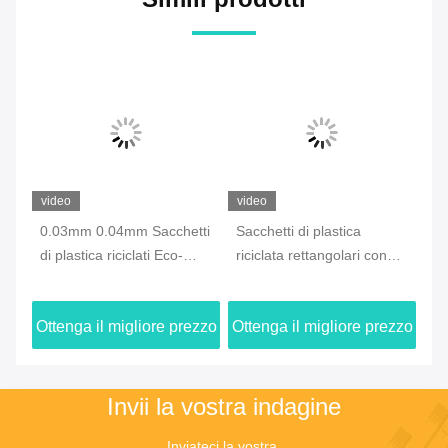
video
video
vi
i
0.03mm 0.04mm Sacchetti
Sacchetti di plastica
Sa
di plastica riciclati Eco-
riciclata rettangolari con
e 
friendly
chiusura a cerniera
zzo
Ottenga il migliore prezzo
Ottenga il migliore prezzo
Ot
Invii la vostra indagine
Inviateci la vostra 