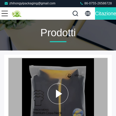
zhihongyipackaging@gmail.com
86-0755-26586728
Citazion
Prodotti